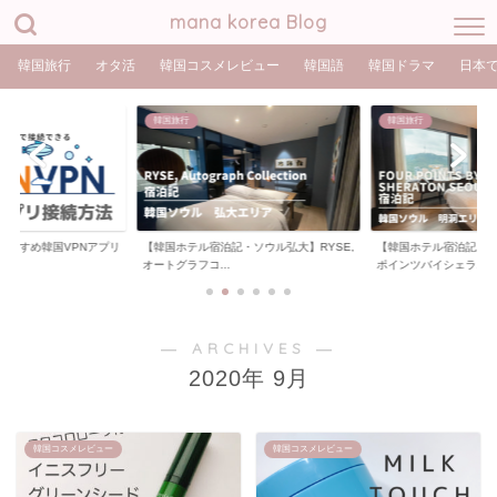
mana korea Blog
韓国旅行
オタ活
韓国コスメレビュー
韓国語
韓国ドラマ
日本
韓国旅行
韓国旅行
おすすめ韓国VPNアプリ
【韓国ホテル宿泊記・ソウル弘大】RYSE,
【韓国ホテル宿泊記・
オートグラフコ...
ポインツバイシェラ...
― ARCHIVES ―
2020年 9月
韓国コスメレビュー
韓国コスメレビュー