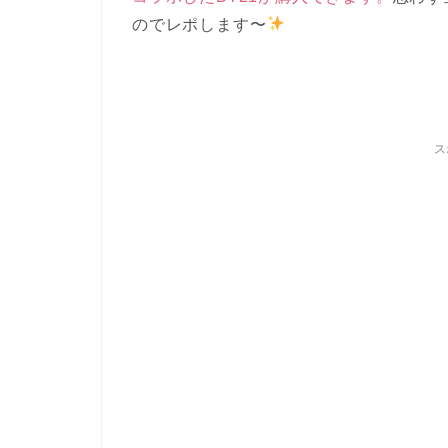
のでレポします〜
ス