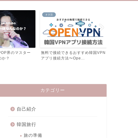
韓国旅行
韓国旅行
るおすすめ韓国VPN
【韓国ホテル宿泊記・ソウル弘大】
【韓国ホテル
pe...
RYSE,オートグラフコ...
フォーポインツ
カテゴリー
自己紹介
韓国旅行
旅の準備