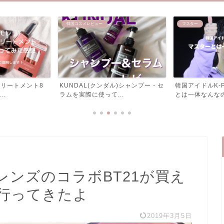
マスター
オタ活
ル)シャンプー・セ
韓国アイドルK-POP界のマスター
無料で接続でき
..
とは一体なんなのか？
アプリ接続方法〜O
ンズのコラボBT21が買え
行ってきたよ
2019年3月5日