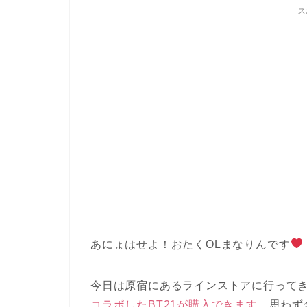
ス
あにょはせよ！おたくOLまなりんです
今日は原宿にあるラインストアに行って
コラボしたBT21が購入できます。
思わず