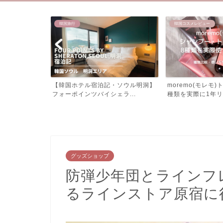
韓国コスメレビュー
韓国コスメレビュー
・ソウル明洞】
moremo(モレモ)トリートメント8
KUNDAL(クンダ
ラ...
種類を実際に1年リ...
ラムを実際に使って.
グッズショップ
防弾少年団とラインフレ
るラインストア原宿に