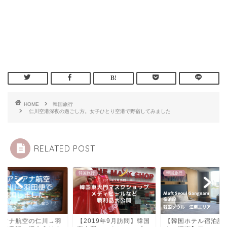
HOME
韓国旅行
仁川空港深夜の過ごし方。女子ひとり空港で野宿してみました
RELATED POST
旅行
韓国旅行
韓国旅行
シアナ航空の仁川→羽
【2019年9月訪問】韓国
【韓国ホテル宿泊記