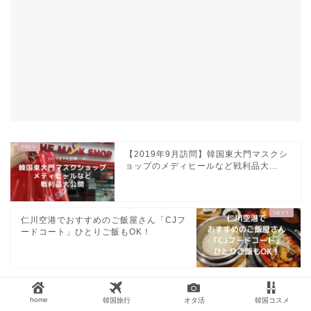
【2019年9月訪問】韓国東大門マスクシ
ョップのメディヒールなど戦利品大...
仁川空港でおすすめのご飯屋さん「CJフ
ードコート」ひとりご飯もOK！
home
韓国旅行
オタ活
韓国コスメ