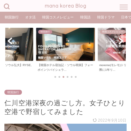
mana korea Blog
韓国旅行
オタ活
韓国コスメレビュー
韓国語
韓国ドラマ
日本
韓国旅行
韓国コスメレビュー
・ソウル弘大】RYSE,
【韓国ホテル宿泊記・ソウル明洞】フォー
moremo(モレモ)トリ
ポインツバイシェラ...
際に1年リ...
韓国旅行
仁川空港深夜の過ごし方。女子ひとり
空港で野宿してみました
2022年9月10日