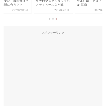
便搭乗記。機内食は？
東大門マスクショップの
ウル江南】アロフト
電は間に合う？？
メディヒールなど戦...
ル 江南
2019年9月16日
2019年9月8日
2022年1
スポンサーリンク