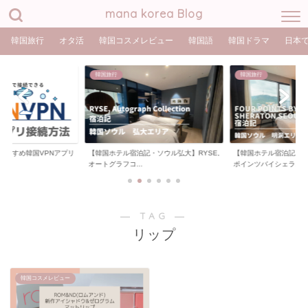
mana korea Blog
韓国旅行
オタ活
韓国コスメレビュー
韓国語
韓国ドラマ
日本
韓国旅行
韓国旅行
おすすめ韓国VPNアプリ
【韓国ホテル宿泊記・ソウル弘大】RYSE,
【韓国ホテル宿泊記・
オートグラフコ...
ポインツバイシェラ...
― TAG ―
リップ
韓国コスメレビュー