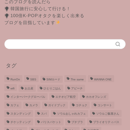
このブログを読んだら
韓国旅行に安心して行ける！
100倍K-POPオタクを楽しく出来る
ブログを目指しています
タグ
RunOn
SBS
SIMカード
The same
WANNA ONE
wifi
お土産
ひとりごはん
アピーチ
インターパークグローバル
エチオピア航空
カカオフレンズ
カフェ
カメラ
ガイドブック
コチョク
コンサート
スタンディング
スパ
ソウルおしゃれカフェ
ソウルご飯屋さん
チケッティング
パリスバケット
プチプラ
プライオリティパス