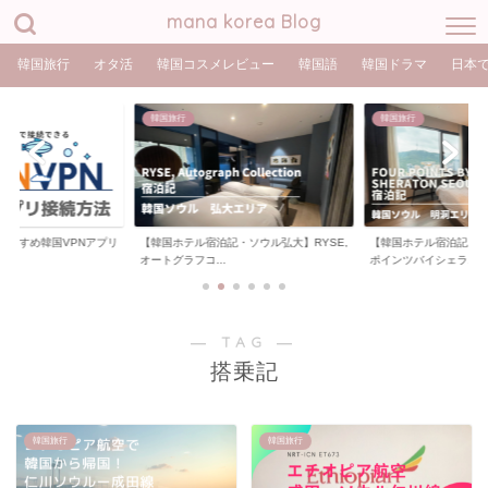
mana korea Blog
韓国旅行
オタ活
韓国コスメレビュー
韓国語
韓国ドラマ
日本
韓国旅行
韓国旅行
おすすめ韓国VPNアプリ
【韓国ホテル宿泊記・ソウル弘大】RYSE,
【韓国ホテル宿泊記・
オートグラフコ...
ポインツバイシェラ...
― TAG ―
搭乗記
韓国旅行
韓国旅行