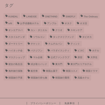
タグ
KUNDAL
LANEIGE
ONETHING
SIM2FLY
The Ordinary
tvN
お手頃価格ホテル
アンプル
オタク
オタ活
オンエアスパ
カン・ダニエル
クリオ
スキンケア
スタイルナンダ
ソウルコン
タックスリファンド
タピオカ
ダーマトリー
チケット
チムチルバン
ティント
ハイタッチ会
パクジフン
パラダイスシティ
ビタC
ホテル
マスクショップ
マル企画
公式ファンクラブ
原宿
大学生
彼女の私生活
拭き取りパッド
東大門
東大門エリアホテル
海外旅行保険
航空券
韓国お菓子
韓国コスメ
韓国ドラマ
韓国旅行予算
韓国旅行持ち物
韓国旅行費用
高級ホテル
プライバシーポリシー
免責事項