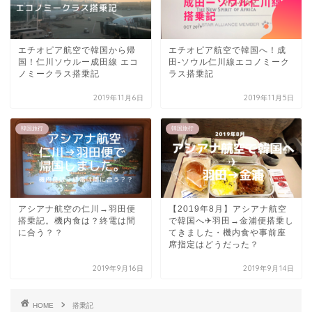
エチオピア航空で韓国から帰
エチオピア航空で韓国へ！成
国！仁川ソウルー成田線 エコ
田-ソウル仁川線エコノミーク
ノミークラス搭乗記
ラス搭乗記
2019年11月6日
2019年11月5日
韓国旅行
韓国旅行
アシアナ航空の仁川→羽田便
【2019年8月】アシアナ航空
搭乗記。機内食は？終電は間
で韓国へ✈︎羽田→金浦便搭乗し
に合う？？
てきました・機内食や事前座
席指定はどうだった？
2019年9月16日
2019年9月14日
HOME
搭乗記