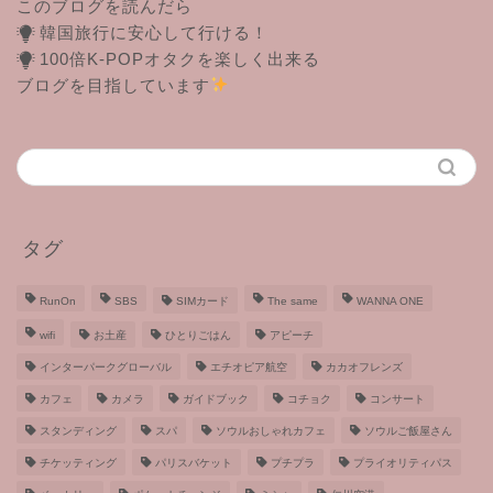
このブログを読んだら
韓国旅行に安心して行ける！
100倍K-POPオタクを楽しく出来る
ブログを目指しています
タグ
RunOn
SBS
SIMカード
The same
WANNA ONE
wifi
お土産
ひとりごはん
アピーチ
インターパークグローバル
エチオピア航空
カカオフレンズ
カフェ
カメラ
ガイドブック
コチョク
コンサート
スタンディング
スパ
ソウルおしゃれカフェ
ソウルご飯屋さん
チケッティング
パリスバケット
プチプラ
プライオリティパス