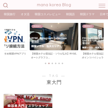
mana korea Blog
韓国旅行
オタ活
韓国コスメレビュー
韓国語
韓国ドラマ
日本
韓国旅行
韓国旅行
おすすめ韓国VPNアプリ
【韓国ホテル宿泊記・ソウル弘大】RYSE,
【韓国ホテル宿泊記・
オートグラフコ...
ポインツバイシェラ...
― TAG ―
東大門
韓国旅行