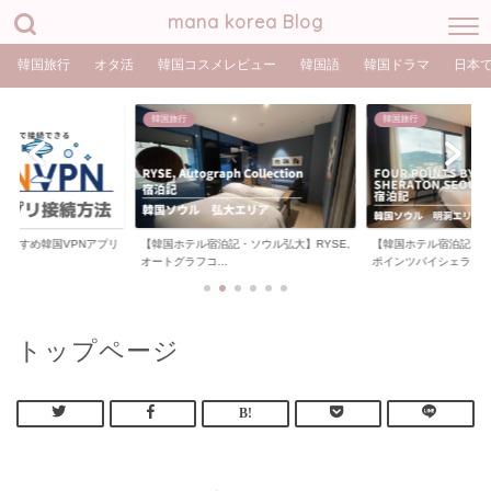
mana korea Blog
韓国旅行
オタ活
韓国コスメレビュー
韓国語
韓国ドラマ
日本
韓国旅行
韓国旅行
おすすめ韓国VPNアプリ
【韓国ホテル宿泊記・ソウル弘大】RYSE,
【韓国ホテル宿泊記・
オートグラフコ...
ポインツバイシェラ...
トップページ