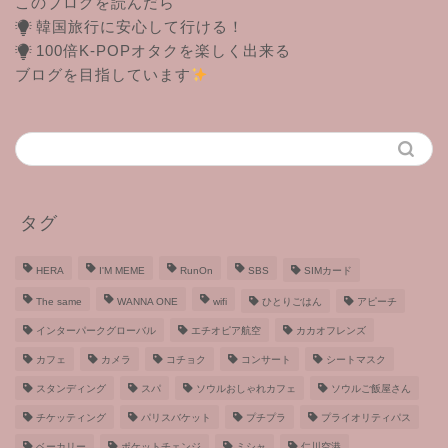
このブログを読んだら
韓国旅行に安心して行ける！
100倍K-POPオタクを楽しく出来る
ブログを目指しています
タグ
HERA
I'M MEME
RunOn
SBS
SIMカード
The same
WANNA ONE
wifi
ひとりごはん
アピーチ
インターパークグローバル
エチオピア航空
カカオフレンズ
カフェ
カメラ
コチョク
コンサート
シートマスク
スタンディング
スパ
ソウルおしゃれカフェ
ソウルご飯屋さん
チケッティング
パリスバケット
プチプラ
プライオリティパス
ベーカリー
ポケットチェンジ
ミシャ
仁川空港