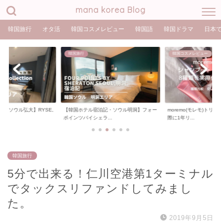
mana korea Blog
韓国旅行
オタ活
韓国コスメレビュー
韓国語
韓国ドラマ
日本
韓国コスメレビュー
韓国コスメレビュー
記・ソウル明洞】フォー
moremo(モレモ)トリートメント8種類を実
KUNDAL(クンダル)
..
際に1年リ...
実際に使って...
韓国旅行
5分で出来る！仁川空港第1ターミナル
でタックスリファンドしてみまし
た。
2019年9月5日