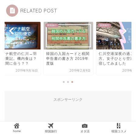
RELATED POST
旅行
韓国旅行
韓国旅行
国の入国カードと税関
仁川空港深夜の過ごし
アシアナ航空の仁川
書の書き方 2019年
方。女子ひとり空港で野
田便搭乗記。機内食
版
宿してみました
終電は間に合う？？
2019年2月9日
2019年9月9日
2019年9
スポンサーリンク
home
韓国旅行
オタ活
韓国コスメ